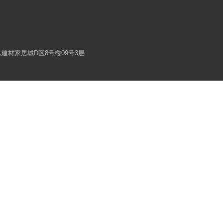
建材家居城D区8号楼09号3层