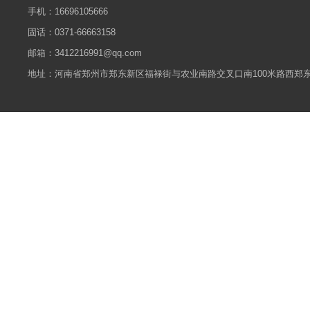
手机：
16696105666
固话：
0371-66663158
邮箱：3412216991@qq.com
地址：河南省郑州市郑东新区福禄街与农业南路交叉口南100米路西郑东