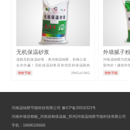
无机保温砂浆
外墙腻子
选购无机保温砂浆，来河南温纳斯，价格公道，
河南温纳斯为您
合作共赢！无机保温砂浆具有优良的保温隔热
迎询价！建筑外
性、强度高、粘结性和抗流挂性 […]
料，配以黏结材料
朝钦节能
25KG±0.5KG
朝钦节能
河南温纳斯节能科技有限公司
豫ICP备20016323号
河南外墙岩棉板_河南岩棉保温板_郑州|河南温纳斯节能科技有限公司
手机：
16696105666