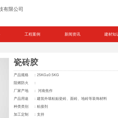
技有限公司
心
工程案例
新闻资讯
建材知
瓷砖胶
产品规格
：25KG±0.5KG
阻燃防火
：
厂家产地
： 河南焦作
产品用途
：建筑外墙粘贴瓷砖、面砖、地砖等装饰材料
种类类别
：粘接剂
加工定制
：支持