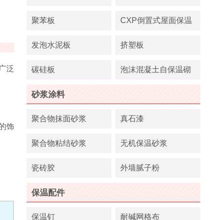
聚苯板
CXP倒置式屋面保温
板
发泡水泥板
挤塑板
广泛
碳硅板
泡沫混凝土自保温砌
块
砂浆涂料
聚合物抹面砂浆
真石漆
的饰
聚合物粘结砂浆
无机保温砂浆
瓷砖胶
外墙腻子粉
保温配件
保温钉
耐碱网格布