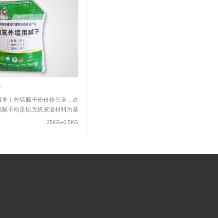
粉
服务！外墙腻子粉价格公道，欢
墙腻子粉是以无机胶凝材料为基
及其他助剂 […]
25KG±0.5KG