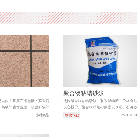
聚合物粘结砂浆
提供的主要真石漆包括：荔岩石
选购聚合物粘结砂浆，联系温纳斯，价格合
，高级外墙专业漆，超级耐候外
良心报价。聚合物粘结砂浆是以水泥、石英
性漆，弹性 […]
进口聚合物胶结料配以多种添 […]
多种类型
朝钦节能
25KG±0.5