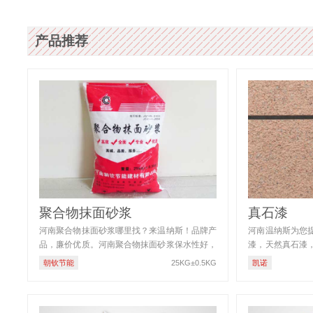
产品推荐
聚合物抹面砂浆
真石漆
河南聚合物抹面砂浆哪里找？来温纳斯！品牌产
河南温纳斯为您
品，廉价优质。河南聚合物抹面砂浆保水性好，
漆，天然真石漆
可根据墙体吸水量大小适当作 […]
墙漆，高级外墙弹
朝钦节能
25KG±0.5KG
凯诺